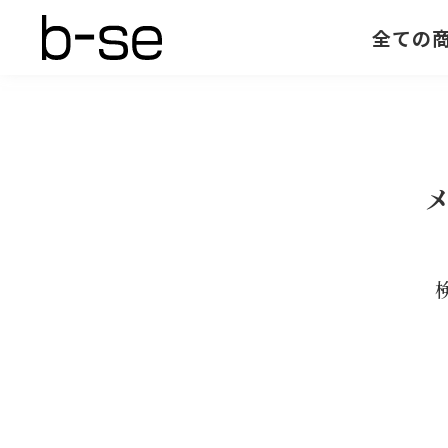
全ての
メ