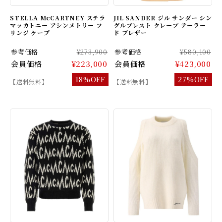
STELLA McCARTNEY ステラ
JIL SANDER ジル サンダー シン
マッカトニー アシンメトリー フ
グルブレスト クレープ テーラー
リンジ ケープ
ド ブレザー
参考価格
¥273,900
参考価格
¥580,100
会員価格
¥223,000
会員価格
¥423,000
18%OFF
27%OFF
【送料無料】
【送料無料】